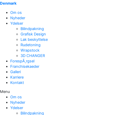
Denmark
Om os
Nyheder
Ydelser
Bilindpakning
Grafisk Design
Lak beskyttelse
Rudetoning
Wrapstock
3D CHANGER
ForespÃ¸rgsel
Franchisekaeder
Galleri
Karriere
Kontakt
Menu
Om os
Nyheder
Ydelser
Bilindpakning