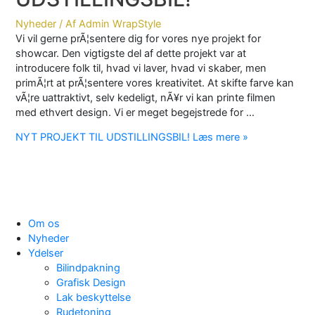
Nyheder
/ Af
Admin WrapStyle
Vi vil gerne prÃ¦sentere dig for vores nye projekt for
showcar. Den vigtigste del af dette projekt var at
introducere folk til, hvad vi laver, hvad vi skaber, men
primÃ¦rt at prÃ¦sentere vores kreativitet. At skifte farve kan
vÃ¦re uattraktivt, selv kedeligt, nÃ¥r vi kan printe filmen
med ethvert design. Vi er meget begejstrede for …
NYT PROJEKT TIL UDSTILLINGSBIL!
Læs mere »
Om os
Nyheder
Ydelser
Bilindpakning
Grafisk Design
Lak beskyttelse
Rudetoning