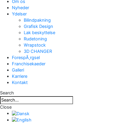
Om os
Nyheder
Ydelser
Bilindpakning
Grafisk Design
Lak beskyttelse
Rudetoning
Wrapstock
3D CHANGER
ForespÃ¸rgsel
Franchisekaeder
Galleri
Karriere
Kontakt
Search
Close